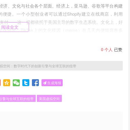
经济、文化与社会各个层面。经济上，亚马逊、谷歌等平台构建
捷。一个小型创业者可以通过Shopify建立在线商店，利用
完成跨境支付——这一切都依托于美国主导的数字生态系统。文化上，好
阅读全文
时全球分发，TikTok上的文化模因（meme）在几天内便能席卷多
也引发了关于文化主权与同质化的深刻讨论。
0
个人
已赞
显的“中心-辐射”结构。全球互联网流量的关键枢纽大多位于美
中心化带来了效率，也埋下了脆弱性。当一家主要云服务提供商出
拟空间：数字时代下的创新引擎与全球互联的纽带
其数字政策或实施制裁，许多国家的数字经济活动可能受到连锁
导致从拉美到东南亚的小商家损失惨重，便是鲜明例证。这种结构性依
生成海报
联中保持自主性。
世界”演进。元宇宙概念的爆发性增长，标志着虚拟空间正从二维平
引擎与全球互联的纽带
美国虚拟空间
投入巨资，试图打造下一代互联网——一个融合虚拟现实、增强现
仍处早期阶段，但其底层技术如实时渲染、数字孪生、虚拟化身
值。例如，宝马公司利用英伟达Omniverse平台构建工厂数字
目，节省大量差旅成本。