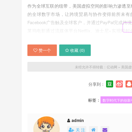
作为全球互联的纽带，美国虚拟空间的影响力渗透至
的全球数字市场，让跨境贸易与协作变得前所未有的便
Facebook广告触及全球客户，并通过PayPal
莱坞电影通过流媒体平台Netflix、迪士尼+实现即
国。这种文化软实力的扩散，既促进了跨文化理解，
赞一个
收藏 (
0
)
值得注意的是，美国虚拟空间的全球纽带作用呈现出明
国，超过60%的顶级网站托管于美国服务器。这种
未经允许不得转载：
亿动网
»
美国虚
现故障，可能波及半个世界的在线服务；当美国调整
影响。2021年Facebook全球服务中断六小时，
分享到：
赖促使欧盟、中国等地加速发展数字主权，寻求在互
在创新维度，美国虚拟空间正从“连接信息”向“构建
标签：
数字时代下的创新
面转向三维沉浸环境。Meta、微软、英伟达等公司
实与区块链技术的持久化数字世界。尽管当前元宇宙
admin
等已在工业设计、远程协作、数字娱乐等领域产生实用价
关 注
孪生，优化生产流程；建筑师通过VR协作设计跨国项