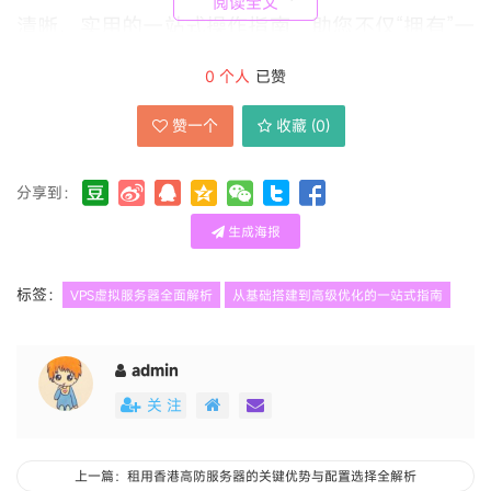
阅读全文
清晰、实用的一站式操作指南，助您不仅“拥有”一
台VPS，更能真正“驾驭”它，释放其全部潜能。
0
个人
已赞
赞一个
收藏 (
0
)
VPS，即虚拟专用服务器，是通过虚拟化技术将一
台物理服务器分割成多个相互隔离的虚拟环境。每
分享到：
个VPS都可以独立运行自己的操作系统，拥有专属
生成海报
的CPU、内存、磁盘空间和IP地址，用户享有根管
理员权限，可以进行几乎任何在物理服务器上能完
标签：
VPS虚拟服务器全面解析
从基础搭建到高级优化的一站式指南
成的操作。其技术原理主要基于容器化（如
LXC/LXD）或硬件虚拟化（如KVM、VMware、
admin
Hyper-V）。其中，KVM等完全虚拟化技术能模
关 注
拟完整的硬件环境，允许运行任何类型的操作系
统，性能损耗极低，是目前主流高质量VPS提供商
上一篇：租用香港高防服务器的关键优势与配置选择全解析