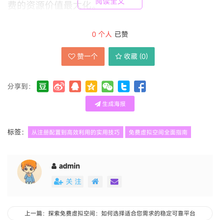
阅读全文
费的资源价值最大化。
0
个人
已赞
一、 认知与选择：理解免费虚拟空间的本质与局
赞一个
收藏 (
0
)
限
分享到：
生成海报
免费虚拟空间，通常由服务商为吸引用户或推广付
标签：
费产品而提供。其核心是共享服务器上划分出的部
从注册配置到高效利用的实用技巧
免费虚拟空间全面指南
分资源（存储空间、流量、数据库等）。首要步骤
是建立正确认知：
admin
关 注
1.
上一篇：探索免费虚拟空间：如何选择适合您需求的稳定可靠平台