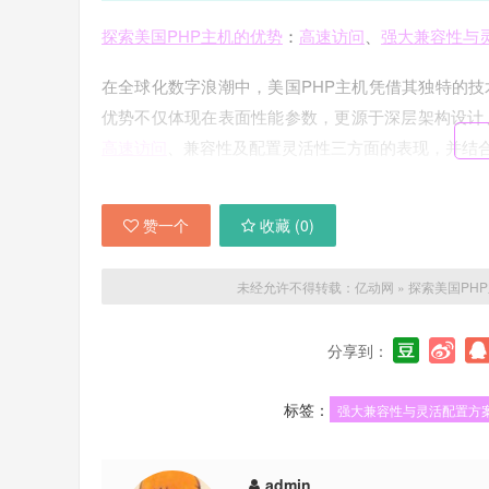
探索美国PHP主机的优势
：
高速访问
、
强大兼容性与
在全球化数字浪潮中，美国PHP主机凭借其独特的
优势不仅体现在表面性能参数，更源于深层架构设计
高速访问
、兼容性及配置灵活性三方面的表现，并结
高速访问
是美国PHP主机最直观的优势之一。美国
赞一个
收藏 (
0
)
心集群。这意味着美国PHP主机通常接入多线路骨干网，如L
的低延迟访问。尤其对于面向欧美市场的网站，访问速
LiteSpeed服务器或优化版Apache，配合Memca
未经允许不得转载：
亿动网
»
探索美国PH
50%以上。例如，搭载CloudLinux系统的虚拟
意，若用户主要位于亚洲，建议选择洛杉矶或硅谷机房
分享到：
强大兼容性则源自美国开源技术的深厚积累。PHP版本覆
标签：
强大兼容性与灵活配置方
Laravel等主流框架。数据库方面不仅预装MySQL、Po
面板如cPanel、Plesk集成了Softaculous自动安
admin