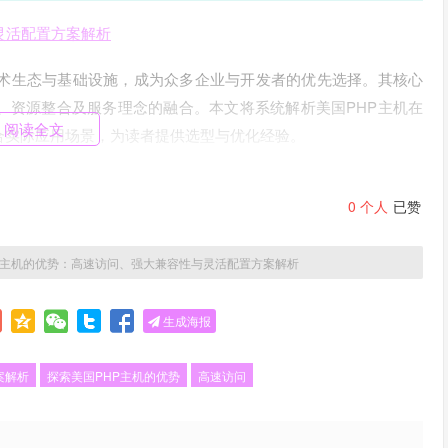
灵活配置方案解析
技术生态与基础设施，成为众多企业与开发者的优先选择。其核心
、资源整合及服务理念的融合。本文将系统解析美国PHP主机在
阅读全文
合实际应用场景，为读者提供选型与优化经验。
作为互联网发源地，拥有全球最密集的网络交换节点与顶级数据中
0
个人
已赞
evel3、Cogent等，并配备Anycast技术，可实现全球用户
度可稳定在100毫秒内。美国主机商普遍采用NVMe固态硬盘、
ched、OPcache等PHP加速模块，使数据库查询与页面加载效率提升
P主机的优势：高速访问、强大兼容性与灵活配置方案解析
主机可通过资源隔离避免“邻居效应”，确保高并发下的稳定响应。需注
，并搭配CDN服务以弥补地理距离导致的延迟。
生成海报
盖5.6至8.3，且支持无缝切换，兼容Zend、Symfony、
案解析
探索美国PHP主机的优势
高速访问
stgreSQL，更提供MariaDB集群与Redis内存数据库扩展。控制
装器，可一键部署WordPress、Joomla等300余种应用，并自动解决依