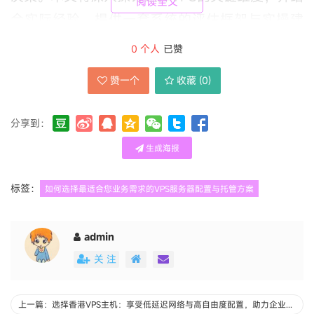
阅读全文
合实际经验，提供一套系统的评估框架与实操建
议。
0
个人
已赞
赞一个
收藏 (
0
)
明确业务需求是决策的基石。业务类型直接影响对
计算资源、存储与网络的要求。例如，一个内容管
分享到：
理系统（如WordPress）初期可能仅需单核
生成海报
CPU、1GB内存与20GB SSD存储，但若涉及高流
量电商或多媒体处理，则需多核CPU、大内存与
标签：
如何选择最适合您业务需求的VPS服务器配置与托管方案
高速I/O。数据库密集型应用（如MySQL、
MongoDB）对内存与磁盘I/O更为敏感，而流媒
admin
体或游戏服务器则依赖高带宽与低延迟网络。因
关 注
此，在规划前，务必分析业务峰值负载、数据增长
趋势及用户地理分布。例如，若用户主要集中在亚
上一篇：选择香港VPS主机：享受低延迟网络与高自由度配置，助力企业全球拓展