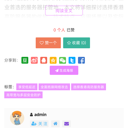
业首选的服务器托管地。本文将详细探讨选择香港
阅读全文
高防服务器的优势、技术特点、应用场景以及实际
操作经验，帮助您全面了解如何利用这一解决方案
0
个人
已赞
提升业务安全性与性能。
赞一个
收藏 (
0
)
香港高防服务器的低延迟特性是其核心优势之一。
分享到：
由于香港地处亚洲中心，与内地、东南亚乃至全球
生成海报
主要城市都有高速网络连接，延迟通常控制在50
毫秒以内。这对于需要实时交互的应用，如在线游
标签：
享受低延迟
全面抵御网络攻击
选择香港高防服务器
戏、金融交易平台或视频会议系统，至关重要。低
高带宽与多层安全防护
延迟不仅能提升用户体验，还能减少数据传输中的
丢包率，确保业务流畅运行。例如，一家跨国电商
admin
企业选择香港服务器后，其亚洲用户的页面加载速
关 注