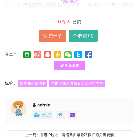
阅读全文
心，香港拥有独特的网络优势，这既源于其历史形
成的国际化地位，也得益于其完善的基础设施和法
0
个人
已赞
律环境。从地理上看，香港位于亚太地区的中心位
置，是连接中国内地与海外市场的重要桥梁。这种
赞一个
收藏 (
0
)
地理位置的优势，使得香港成为国际海底光缆的重
分享到：
要登陆点，多条国际光缆在此交汇，为香港提供了
巨大的国际带宽容量。据统计，香港的国际带宽容
生成海报
量在亚洲名列前茅，这为其IP网络的高效运行奠定
标签：
深度解析香港IP
连接全球网络的重要枢纽与优势
了坚实基础。
admin
香港的网络环境具有高度的开放性和自由度。与其
关 注
他地区相比，香港的互联网管理遵循国际通行的准
则，网络信息流通相对自由，这吸引了大量国际企
上一篇：香港IP地址：网络自由与隐私保护的关键要素
业在此设立数据中心和网络节点。许多全球知名的