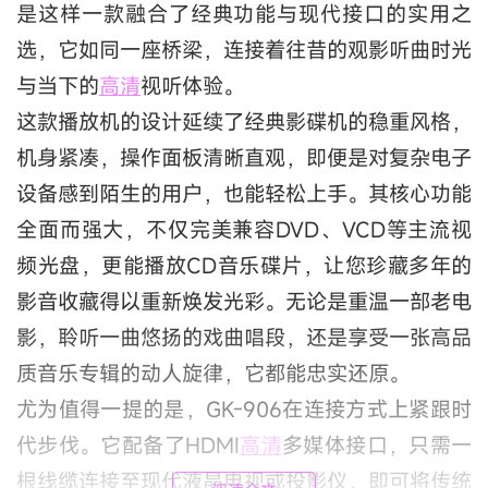
是这样一款融合了经典功能与现代接口的实用之
选，它如同一座桥梁，连接着往昔的观影听曲时光
与当下的
高清
视听体验。
这款播放机的设计延续了经典影碟机的稳重风格，
机身紧凑，操作面板清晰直观，即便是对复杂电子
设备感到陌生的用户，也能轻松上手。其核心功能
全面而强大，不仅完美兼容DVD、VCD等主流视
频光盘，更能播放CD音乐碟片，让您珍藏多年的
影音收藏得以重新焕发光彩。无论是重温一部老电
影，聆听一曲悠扬的戏曲唱段，还是享受一张高品
质音乐专辑的动人旋律，它都能忠实还原。
尤为值得一提的是，GK-906在连接方式上紧跟时
代步伐。它配备了HDMI
高清
多媒体接口，只需一
根线缆连接至现代液晶电视或投影仪，即可将传统