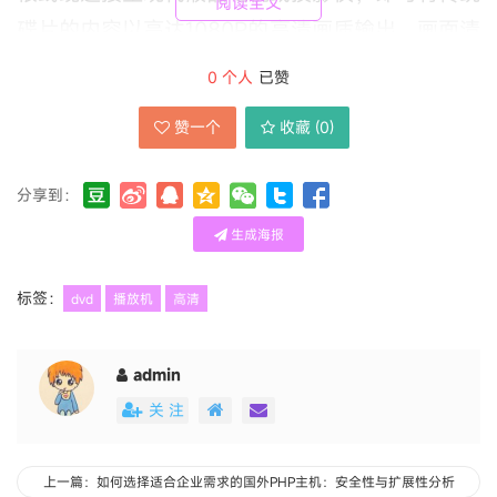
阅读全文
碟片的内容以高达1080P的高清画质输出，画面清
晰度与色彩表现相比传统AV输出有了质的飞跃，
0
个人
已赞
让老电影也能呈现出更为细腻的视觉效果。同时，
赞一个
收藏 (
0
)
机身背面也保留了传统的复合视频（AV）接口，
充分兼容家中的老式电视机，体现了其广泛的适用
分享到：
性。
生成海报
标签：
dvd
播放机
高清
admin
关 注
上一篇：如何选择适合企业需求的国外PHP主机：安全性与扩展性分析