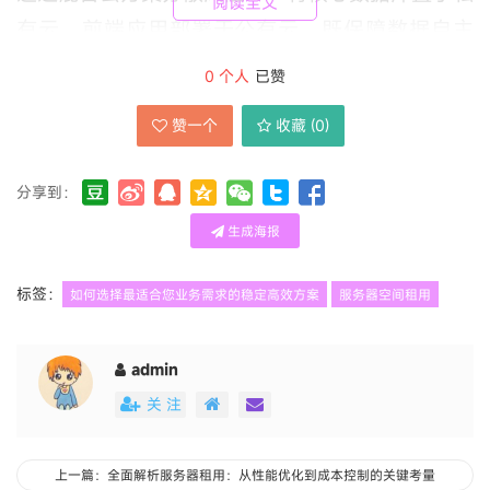
阅读全文
有云，前端应用部署于公有云，既保障数据自主
性，又弹性应对流量峰值。
0
个人
已赞
赞一个
收藏 (
0
)
成本优化并非单纯追求低价。隐藏成本常出现在数
据传输费、增值服务或续费溢价中。建议采用“阶
分享到：
梯式扩展”策略：初期选择按需计费模式，随业务
生成海报
增长逐步升级为预留实例或长期合约以获得折扣。
同时，利用监控工具分析资源使用率，定期调整配
标签：
如何选择最适合您业务需求的稳定高效方案
服务器空间租用
置，如将非高峰期的计算资源调度至测试环境，提
升整体利用率。
admin
关 注
安全与合规性在全球化运营中愈发重要。除了基础
的DDoS防护与防火墙，金融、医疗等行业需确认
上一篇：全面解析服务器租用：从性能优化到成本控制的关键考量