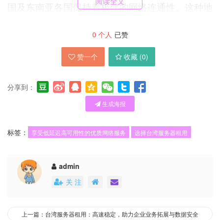
阅读全文
国及东南亚各国保持着极佳的网络连通性。这种地
理与网络拓扑上的双重优势，使得租用台湾服务器
0
个人
已赞
能够为亚太区用户带来卓越的访问速度，显著降低
网络延迟，这对于实时性要求高的在线游戏、金融
赞一个
收藏 (
0
)
交易、视频会议及跨境电商等应用场景至关重要。
分享到：
生成海报
一、 低延迟体验：地理与网络的黄金交汇点
标签：
享受低延迟高可用性的优质网络服务
选择台湾服务器租用
admin
延迟，即数据从用户端发送到服务器并返回所需的
关 注
时间，是衡量网络服务质量的核心指标之一。台湾
服务器之所以能提供低延迟服务，得益于其得天独
上一篇：台湾服务器租用：高速稳定，助力企业业务拓展与数据安全
厚的位置。