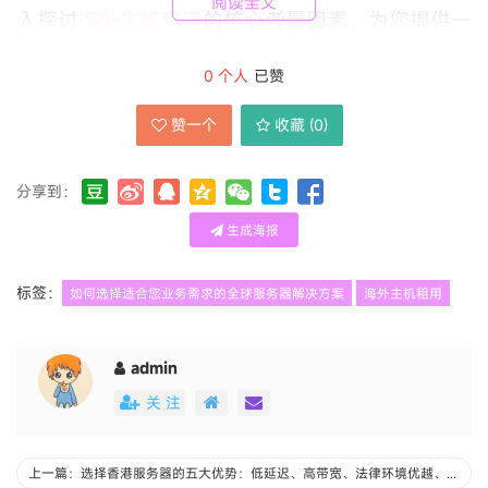
阅读全文
入探讨
海外主机租用
的核心考量因素，为您提供一
套系统的选择框架与实践经验，助您在全球化布局
0
个人
已赞
中奠定坚实的技术基石。
赞一个
收藏 (
0
)
选择适合业务需求的全球服务器解决方案，是一个
分享到：
需要综合权衡技术性能、成本效益、合规安全与长
期发展的决策过程。以下将从多个维度展开详细分
生成海报
析，并提供具体的经验说明。
标签：
如何选择适合您业务需求的全球服务器解决方案
海外主机租用
admin
一、 明确核心业务需求与目标
关 注
上一篇：选择香港服务器的五大优势：低延迟、高带宽、法律环境优越、免备案及卓越的可靠性
一切选择的起点是清晰的自我认知。您需要定义业