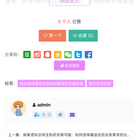
器等，许多用户往往感到困惑：究竟哪种方案最适
阅读全文
合我的网站需求？本文将深入探讨虚拟空间主机的
选择策略，结合超过2000字的详细分析和实践经
0
个人
已赞
验，为您提供一套完整的决策框架。
赞一个
收藏 (
0
)
我们必须理解虚拟空间主机的本质。简单来说，虚
分享到：
拟空间主机是通过虚拟化技术将一台物理服务器分
生成海报
割成多个独立的虚拟环境，每个环境都可以运行独
立的操作系统和应用程序。这种技术使得资源分配
标签：
如何选择最适合您网站需求的云端家园
虚拟空间主机
更加灵活，成本更加可控，成为大多数网站的首选
方案。但虚拟主机的类型繁多，选择时需综合考虑
admin
技术特性、业务需求和经济因素。
关 注
上一篇：探索虚拟空间主机的无限可能：如何选择最适合您业务需求的云端解决方案