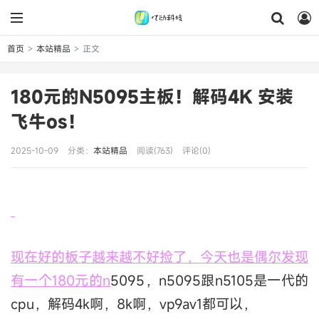
首页
本站精品
正文
>
>
180元的N5095主板！解码4K 安装
飞牛os！
2025-10-09
分类：
本站精品
阅读(763)
评论(0)
现在好的板子越来越不好捡了，今天也是偶尔发现
有一个180元的
n
5095，n5095跟n5105是一代的
cpu，解码4k啊，8k啊，vp9av1都可以，