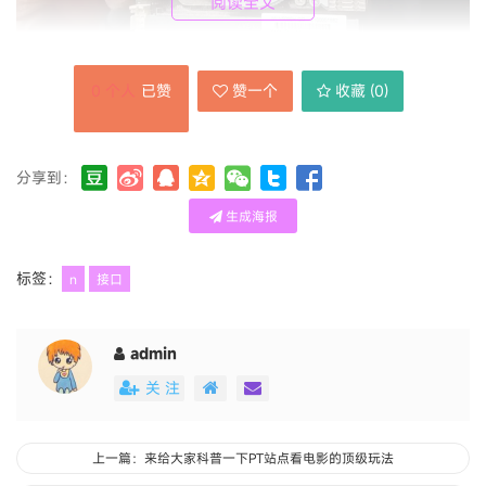
阅读全文
0
个人
已赞
赞一个
收藏 (
0
)
分享到：
生成海报
这种板子长得比较奇怪，
接口
呢不是正常的方向，
标签：
n
接口
而是跟主板一个方向，这个应该是某些机器拆下来
的。还自带散热风扇，4代内存
接口
也比较全！千
admin
兆网口usb3.0应有尽有
关 注
上一篇：来给大家科普一下PT站点看电影的顶级玩法