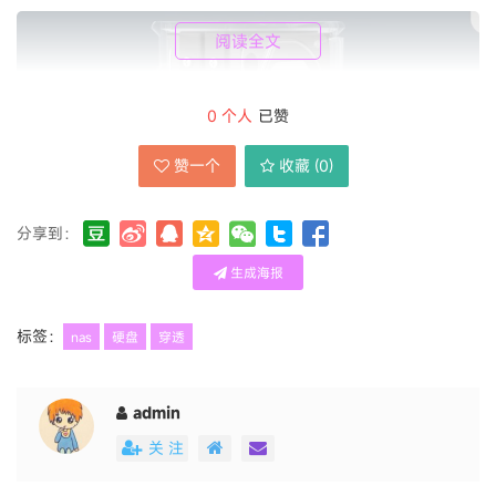
阅读全文
0
个人
已赞
赞一个
收藏 (
0
)
分享到：
生成海报
标签：
nas
硬盘
穿透
admin
关 注
不是x86，适合只是做备份使用，docker可能玩不