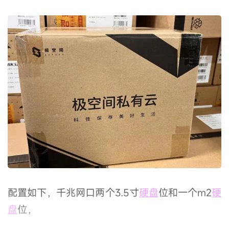
配置如下，千兆网口两个3.5寸
硬盘
位和一个m2
硬
盘
位，