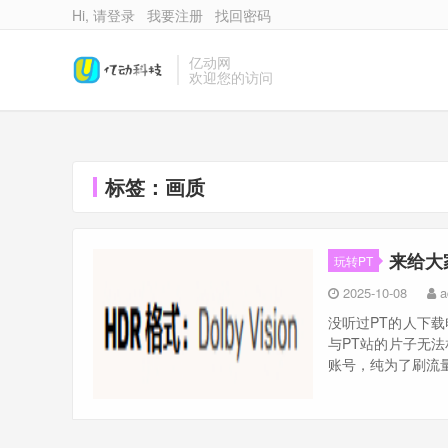
Hi, 请登录
我要注册
找回密码
亿动网
欢迎您的访问
标签：画质
来给大
玩转PT
2025-10-08
a
没听过PT的人下载
与PT站的片子无法
账号，纯为了刷流量