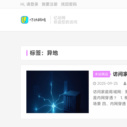
Hi, 请登录
我要注册
找回密码
亿动网
欢迎您的访问
标签：异地
访问
本站精品
2025-09-25
访问家庭局域网：
是内网穿透？ 1. 概
场景 四、内网穿透 V